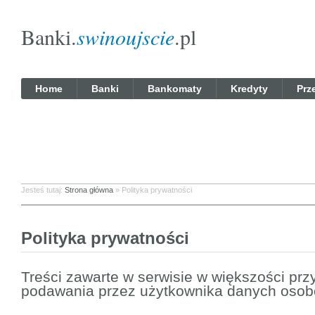
Banki.
swinoujscie
.pl
Home
Banki
Bankomaty
Kredyty
Prz
Jesteś tutaj:
Strona główna
»
Polityka prywatności
Polityka prywatności
Treści zawarte w serwisie w większości p
podawania przez użytkownika danych oso